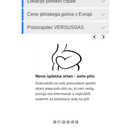
Lokacije plinskih črpalk
Cene plinskega goriva v Evropi
Proizvajalec VERSUSGAS
n, a državi
Nova spletna stran - avto-plin
Velik porast a
Dobrodošli na naši prenovljeni spletni
Opel svoje modele
odrobno
strani www.avto-plin.eu, ki vam sedaj
za uporabo avtopl
 predelavah
ponuja vse informacije o najboljših
naftni plin) prodaj
odkrila številne
sistemih za predelavo avta na plin.
pa so za doplačilo
 vozilo predelali v
serijsko predelani 
ačali uvoznih