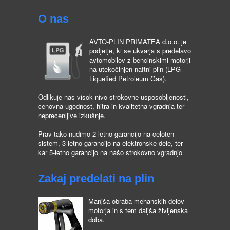
O nas
AVTO-PLIN PRIMATEA d.o.o. je
podjetje, ki se ukvarja s predelavo
avtomobilov z bencinskimi motorji
na utekočinjen naftni plin (LPG -
Liquefied Petroleum Gas).
Odlikuje nas visok nivo strokovne usposobljenosti,
cenovna ugodnost, hitra in kvalitetna vgradnja ter
neprecenljive izkušnje.
Prav tako nudimo 2-letno garancijo na celoten
sistem, 3-letno garancijo na elektronske dele, ter
kar 5-letno garancijo na našo strokovno vgradnjo
Zakaj predelati na plin
Manjša obraba mehanskih delov
motorja in s tem daljša življenska
doba.