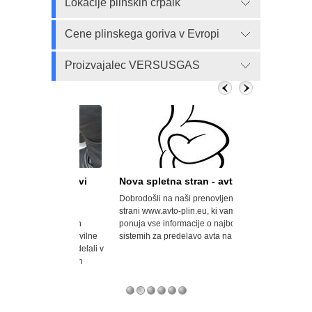
Lokacije plinskih črpalk
Cene plinskega goriva v Evropi
Proizvajalec VERSUSGAS
n, a državi
Nova spletna stran - avto-plin
Velik porast a
Dobrodošli na naši prenovljeni spletni
Opel svoje modele
odrobno
strani www.avto-plin.eu, ki vam sedaj
za uporabo avtopl
 predelavah
ponuja vse informacije o najboljših
naftni plin) prodaj
odkrila številne
sistemih za predelavo avta na plin.
pa so za doplačilo
 vozilo predelali v
serijsko predelani 
ačali uvoznih