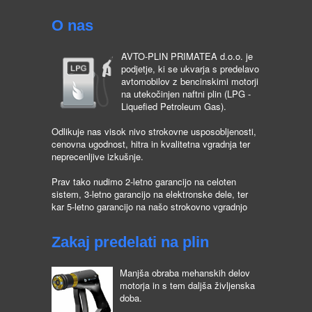
O nas
AVTO-PLIN PRIMATEA d.o.o. je
podjetje, ki se ukvarja s predelavo
avtomobilov z bencinskimi motorji
na utekočinjen naftni plin (LPG -
Liquefied Petroleum Gas).
Odlikuje nas visok nivo strokovne usposobljenosti,
cenovna ugodnost, hitra in kvalitetna vgradnja ter
neprecenljive izkušnje.
Prav tako nudimo 2-letno garancijo na celoten
sistem, 3-letno garancijo na elektronske dele, ter
kar 5-letno garancijo na našo strokovno vgradnjo
Zakaj predelati na plin
Manjša obraba mehanskih delov
motorja in s tem daljša življenska
doba.