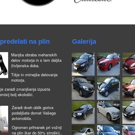
predelati na plin
Galerija
Manjša obraba mehanskih
delov motorja in s tem daljša
življenska doba.
Tišje in mirnejše delovanje
motorja.
je zaradi zmanjšanja izpusta
emisij bolj ekološki.
Zaradi dveh oblik goriva
podaljšate domet Vašega
avtomobila.
Ogromen prihranek pri vožnji
na plin (kar do 50% stroški)..