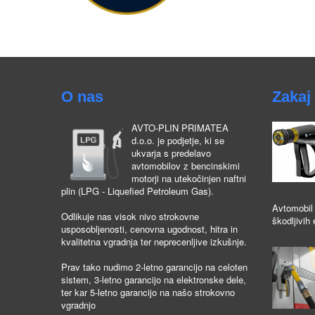
O nas
Zakaj 
AVTO-PLIN PRIMATEA
d.o.o. je podjetje, ki se
ukvarja s predelavo
avtomobilov z bencinskimi
motorji na utekočinjen naftni
plin (LPG - Liquefied Petroleum Gas).
Avtomobil 
Odlikuje nas visok nivo strokovne
škodljivih 
usposobljenosti, cenovna ugodnost, hitra in
kvalitetna vgradnja ter neprecenljive izkušnje.
Prav tako nudimo 2-letno garancijo na celoten
sistem, 3-letno garancijo na elektronske dele,
ter kar 5-letno garancijo na našo strokovno
vgradnjo