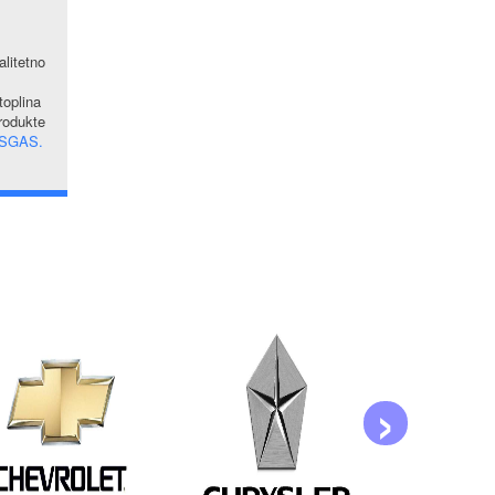
alitetno
oplina
produkte
SGAS.
›