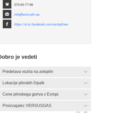
070/40-77-66
info@avto-plin.eu
https://sl-si.facebook.com/avtoplineu
Dobro je vedeti
Predelava vozila na avtoplin
Lokacije plinskih črpalk
Cene plinskega goriva v Evropi
Proizvajalec VERSUSGAS