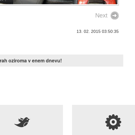
Next
13. 02. 2015 03:50:35
Vozili so se na plin, a dr
niso plačali
Finančna uprava je podrobno
j urah oziroma v enem dnevu!
pregledala podatke o predela
avtomobilov na plin in odkrila š
primere, ko so lastniki vozilo pr
tujini, a nato nikoli plačali uvoz
dajatev.
5
s