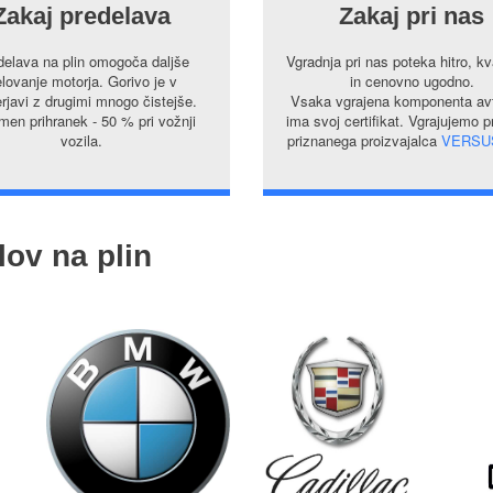
Zakaj predelava
Zakaj pri nas
delava na plin omogoča daljše
Vgradnja pri nas poteka hitro, kv
lovanje motorja. Gorivo je v
in cenovno ugodno.
rjavi z drugimi mnogo čistejše.
Vsaka vgrajena komponenta avt
en prihranek - 50 % pri vožnji
ima svoj certifikat. Vgrajujemo 
vozila.
priznanega proizvajalca
VERSU
lov na plin