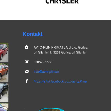
Kontakt
AVTO-PLIN
PRIMATEA d.o.o, Gorica
pri Slivnici 1, 3263 Gorica pri Slivnici
070/40-77-66
info@avto-plin.eu
https://sl-si.facebook.com/avtoplineu