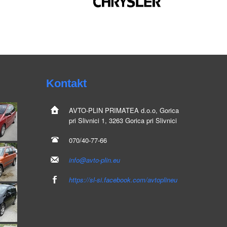
Kontakt
AVTO-PLIN
PRIMATEA d.o.o, Gorica
pri Slivnici 1, 3263 Gorica pri Slivnici
070/40-77-66
info@avto-plin.eu
https://sl-si.facebook.com/avtoplineu