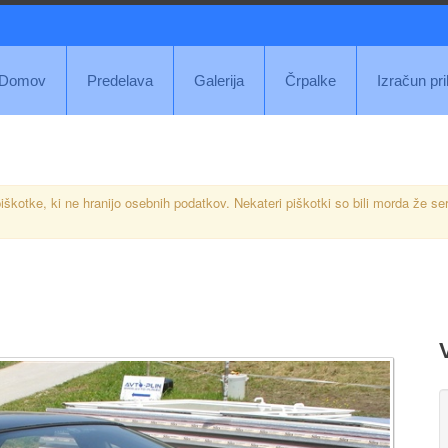
Domov
Predelava
Galerija
Črpalke
Izračun pr
iškotke, ki ne hranijo osebnih podatkov. Nekateri piškotki so bili morda že se