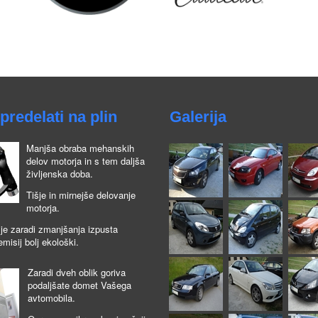
predelati na plin
Galerija
Manjša obraba mehanskih
delov motorja in s tem daljša
življenska doba.
Tišje in mirnejše delovanje
motorja.
je zaradi zmanjšanja izpusta
emisij bolj ekološki.
Zaradi dveh oblik goriva
podaljšate domet Vašega
avtomobila.