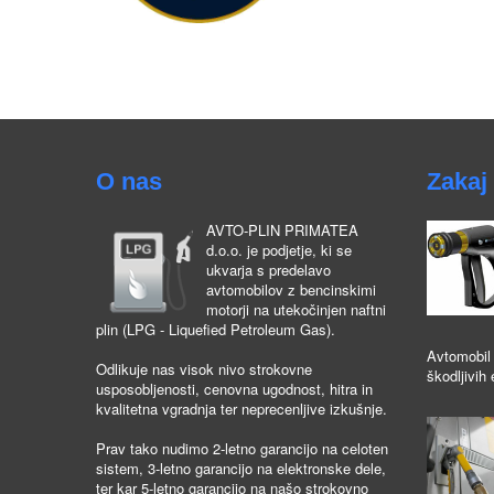
O nas
Zakaj 
AVTO-PLIN PRIMATEA
d.o.o. je podjetje, ki se
ukvarja s predelavo
avtomobilov z bencinskimi
motorji na utekočinjen naftni
plin (LPG - Liquefied Petroleum Gas).
Avtomobil 
Odlikuje nas visok nivo strokovne
škodljivih 
usposobljenosti, cenovna ugodnost, hitra in
kvalitetna vgradnja ter neprecenljive izkušnje.
Prav tako nudimo 2-letno garancijo na celoten
sistem, 3-letno garancijo na elektronske dele,
ter kar 5-letno garancijo na našo strokovno