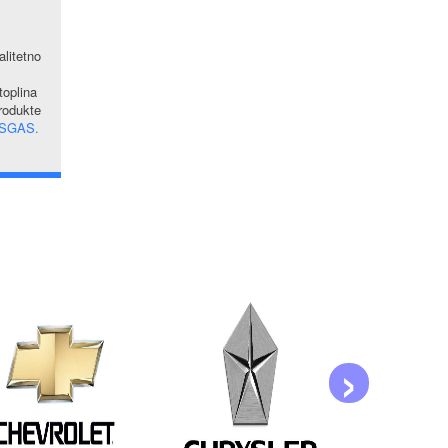
alitetno
oplina
produkte
SGAS.
›