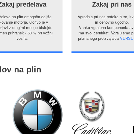
Zakaj predelava
Zakaj pri nas
delava na plin omogoča daljše
Vgradnja pri nas poteka hitro, kv
lovanje motorja. Gorivo je v
in cenovno ugodno.
rjavi z drugimi mnogo čistejše.
Vsaka vgrajena komponenta avt
en prihranek - 50 % pri vožnji
ima svoj certifikat. Vgrajujemo 
vozila.
priznanega proizvajalca
VERSU
lov na plin