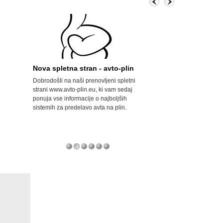
žavi
Nova spletna stran - avto-plin
Velik porast avtoplin
Dobrodošli na naši prenovljeni spletni
Opel svoje modele serijsk
strani www.avto-plin.eu, ki vam sedaj
za uporabo avtoplina (LPG-
vah
ponuja vse informacije o najboljših
naftni plin) prodaja že od l
tevilne
sistemih za predelavo avta na plin.
pa so za doplačilo v višini
edelali v
serijsko predelani modeli na
nih