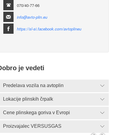
070/40-77-66
info@avto-plin.eu
https://sl-si.facebook.com/avtoplineu
Dobro je vedeti
Predelava vozila na avtoplin
Lokacije plinskih črpalk
Cene plinskega goriva v Evropi
Proizvajalec VERSUSGAS