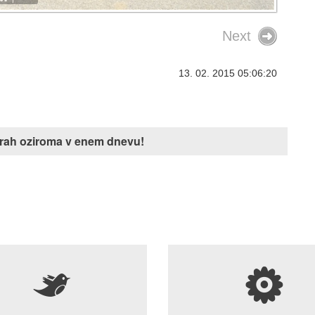
Next
13. 02. 2015 05:06:20
Vozili so se na plin, a dr
niso plačali
Finančna uprava je podrobno
j urah oziroma v enem dnevu!
pregledala podatke o predela
avtomobilov na plin in odkrila š
primere, ko so lastniki vozilo pr
tujini, a nato nikoli plačali uvoz
dajatev.
5
s