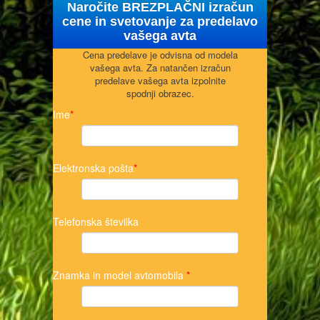
Naročite BREZPLAČNI izračun
cene in svetovanje za predelavo
vašega avta
Cena predelave je odvisna od modela
vašega avta. Za natančen izračun
predelave vašega avta izpolnite
spodnji obrazec.
Ime
*
Elektronska pošta
*
Telefonska številka
Znamka in model avtomobila
*