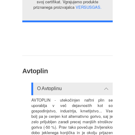
svoj certifikat. Vgrajujemo produkte
priznanega proizvajalca
VERSUSGAS.
Avtoplin
O Avtoplinu
AVTOPLIN - utekočinjen naftni plin se
uporablja v več dejavnostih kot so
gospodinjstvo, industrija, kmetijstvo... Vse
bolj pa je cenjen kot alternativno gorivo, saj je
zelo priljubljen zaradi precej manjših stroškov
goriva (-50 %). Prav tako povečuje življenskio
dobo jeklenega konjička in je okolju prijazen