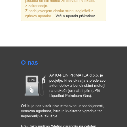
piškotki so bili morda že servirani v skladu
z zakonodajo.
Z nadaljevanjem obiska strani soglašaš z
njihovo uporabo.
Več o uporabi piškotkov.
O nas
AVTO-PLIN PRIMATEA d.o.o. je
podjetje, ki se ukvarja s predelavo
avtomobilov z bencinskimi motorji
na utekočinjen naftni plin (LPG -
Liquefied Petroleum Gas).
Odlikuje nas visok nivo strokovne usposobljenosti,
cenovna ugodnost, hitra in kvalitetna vgradnja ter
neprecenljive izkušnje.
Prav tako nudimo 2-letno garancijo na celoten