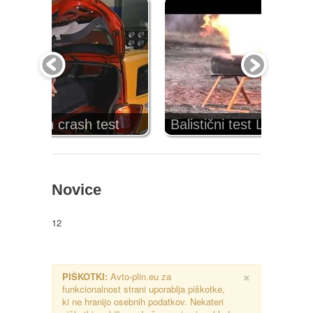
Avtoplin crash test
Balistični test Lpg sis
Novice
1
2
×
PIŠKOTKI:
Avto-plin.eu za
funkcionalnost strani uporablja piškotke,
ki ne hranijo osebnih podatkov. Nekateri