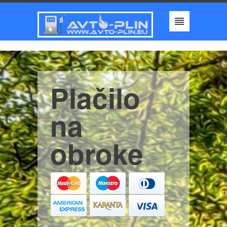
Plačilo
na
obroke