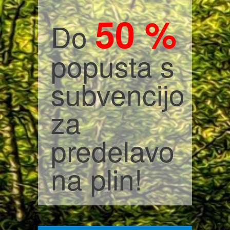
50 %
Do
popusta s
subvencijo
za
predelavo
na plin!