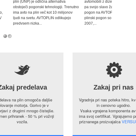
lična alternativa
avtomobili z dizelskim motorjem, danes
ski tehnologiji. Trenutno
pa svojo slavo žanjejo avtomobili s
 več kot 10 milijonov
pogon na AVTOPLIN. Prvi avtomobili na
 AVTOPLIN odlikujejo
plinski pogon so se pri nas pojavili leta
..
2007,...
5
s
Zakaj predelava
Zakaj pri nas
delava na plin omogoča daljše
Vgradnja pri nas poteka hitro, kv
lovanje motorja. Gorivo je v
in cenovno ugodno.
rjavi z drugimi mnogo čistejše.
Vsaka vgrajena komponenta avt
en prihranek - 50 % pri vožnji
ima svoj certifikat. Vgrajujemo 
vozila.
priznanega proizvajalca
VERSU