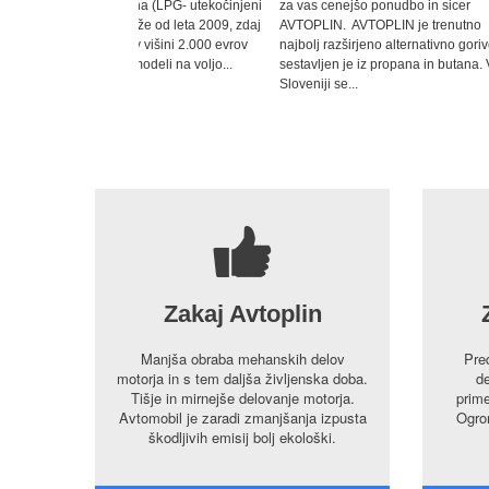
a (LPG- utekočinjeni
za vas cenejšo ponudbo in sicer
plin (UNP) je od
 že od leta 2009, zdaj
AVTOPLIN. AVTOPLIN je trenutno
obstoječi pogon
 višini 2.000 evrov
najbolj razširjeno alternativno gorivo,
ima avto na plin
odeli na voljo...
sestavljen je iz propana in butana. V
ljudi na svetu.
Sloveniji se...
predvsem nizka.
7
Zakaj Avtoplin
Manjša obraba mehanskih delov
Pre
motorja in s tem daljša življenska doba.
de
Tišje in mirnejše delovanje motorja.
prime
Avtomobil je zaradi zmanjšanja izpusta
Ogrom
škodljivih emisij bolj ekološki.