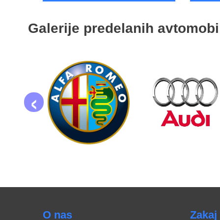
Galerije predelanih avtomobi
‹
O nas
Zakaj 