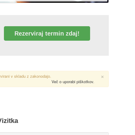
Rezerviraj termin zdaj!
×
rvirani v skladu z zakonodajo.
Več o uporabi piškotkov.
Vizitka