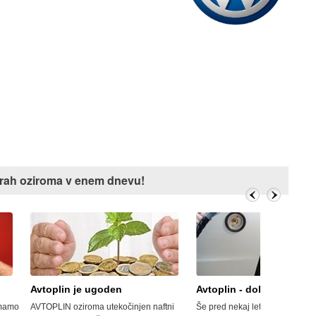
j urah oziroma v enem dnevu!
 ugoden
Avtoplin - dobra prodaja
ma utekočinjen naftni
Še pred nekaj leti so svoj vrh dosegli