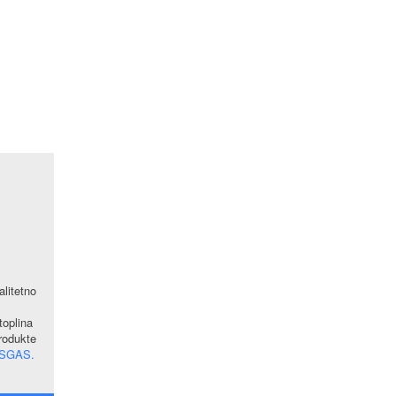
alitetno
oplina
produkte
SGAS.