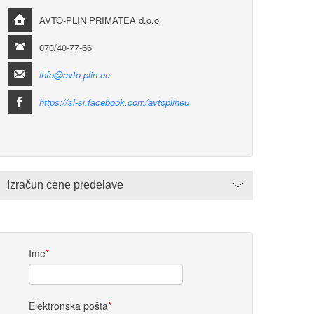
AVTO-PLIN PRIMATEA d.o.o
070/40-77-66
info@avto-plin.eu
https://sl-si.facebook.com/avtoplineu
Izračun cene predelave
Ime
*
Elektronska pošta
*