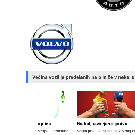
Večina vozil je predelanih na plin že v neka
oplina
Najbolj razširjeno gorivo
Avtoplin je
serijsko predelane
Veliko porabite za bencin? Sedaj imamo
AVTOPLIN oziro